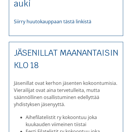
auki
Siirry huutokauppaan tästä linkistä
JÄSENILLAT MAANANTAISIN
KLO 18
Jäsenillat ovat kerhon jäsenten kokoontumisia.
Vierailijat ovat aina tervetulleita, mutta
säännöllinen osallistuminen edellyttää
yhdistyksen jäsenyyttä.
Aihefilatelistit ry kokoontuu joka
kuukauden viimeinen tiistai
Eesti Filatelistit ry kokoontuu joka