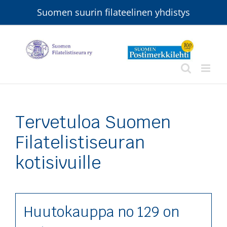
Skip
Suomen suurin filateelinen yhdistys
to
content
Tervetuloa Suomen
Filatelistiseuran
kotisivuille
Huutokauppa no 129 on