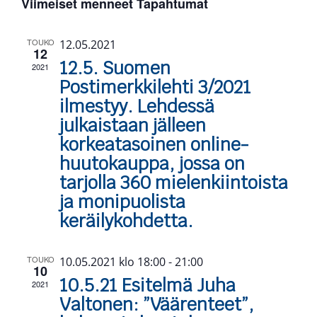
Viimeiset menneet Tapahtumat
Tapahtumat
Näky
navigo
TOUKO
12.05.2021
12
12.5. Suomen
2021
Postimerkkilehti 3/2021
ilmestyy. Lehdessä
julkaistaan jälleen
korkeatasoinen online-
huutokauppa, jossa on
tarjolla 360 mielenkiintoista
ja monipuolista
keräilykohdetta.
TOUKO
10.05.2021 klo 18:00
-
21:00
10
10.5.21 Esitelmä Juha
2021
Valtonen: ”Väärenteet”,