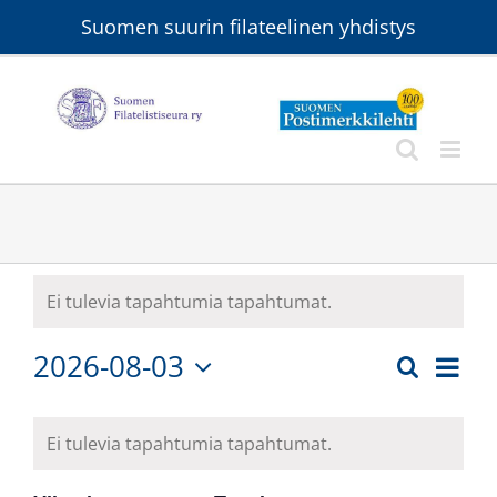
Skip
Suomen suurin filateelinen yhdistys
to
content
Ei tulevia tapahtumia tapahtumat.
2026-08-03
Ta
Etsi
Tapa
Kuukau
Valitse
Vi
Kalenteri
Etsi
päivä.
Ei tulevia tapahtumia tapahtumat.
Nav
/
aja