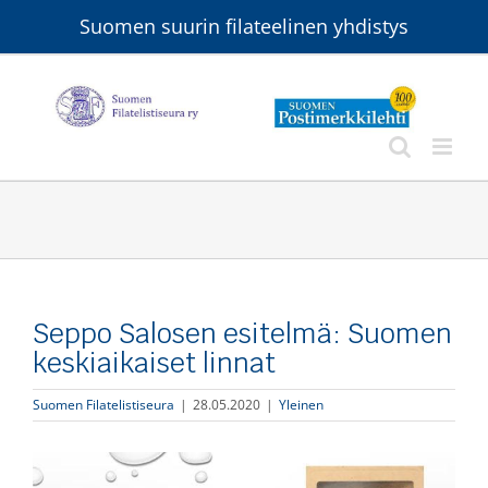
Skip
Suomen suurin filateelinen yhdistys
to
content
Seppo Salosen esitelmä: Suomen
keskiaikaiset linnat
Suomen Filatelistiseura
|
28.05.2020
|
Yleinen