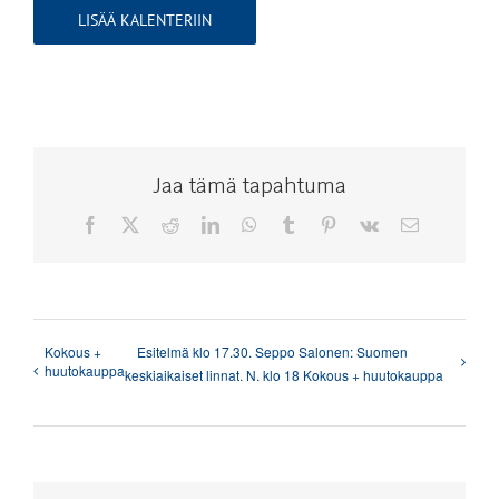
LISÄÄ KALENTERIIN
Jaa tämä tapahtuma
Facebook
X
Reddit
LinkedIn
WhatsApp
Tumblr
Pinterest
Vk
Sähköposti
Kokous +
Esitelmä klo 17.30. Seppo Salonen: Suomen
huutokauppa
keskiaikaiset linnat. N. klo 18 Kokous + huutokauppa