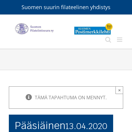
Skip
Suomen suurin filateelinen yhdistys
to
content
×
TÄMÄ TAPAHTUMA ON MENNYT.
Pääsiäinen
13.04.2020