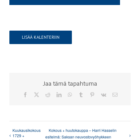
LISÄÄ KALENTERIIN
Jaa tämä tapahtuma
Facebook
X
Reddit
LinkedIn
WhatsApp
Tumblr
Pinterest
Vk
Sähköposti
Kuukausikokous
Kokous + huutokauppa – Harri Hasselin
1729 +
esitelmä: Saksan neuvostovyöhykkeen